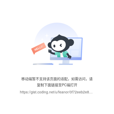
正在加载...
移动端暂不支持该页面的适配，如需访问，请
复制下面链接至PC端打开
https://gist.coding.net/u/feanor/0f72eeb2e85845c99d18745a96930469